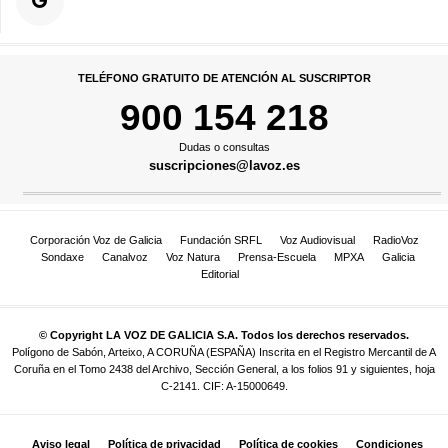
TELÉFONO GRATUITO DE ATENCIÓN AL SUSCRIPTOR
900 154 218
Dudas o consultas
suscripciones@lavoz.es
Corporación Voz de Galicia
Fundación SRFL
Voz Audiovisual
RadioVoz
Sondaxe
Canalvoz
Voz Natura
Prensa-Escuela
MPXA
Galicia
Editorial
© Copyright LA VOZ DE GALICIA S.A. Todos los derechos reservados.
Polígono de Sabón, Arteixo, A CORUÑA (ESPAÑA) Inscrita en el Registro Mercantil de A
Coruña en el Tomo 2438 del Archivo, Sección General, a los folios 91 y siguientes, hoja
C-2141. CIF: A-15000649.
Aviso legal
Política de privacidad
Política de cookies
Condiciones