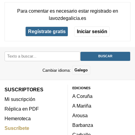
Para comentar es necesario
estar registrado
en
lavozdegalicia.es
Regístrate gratis
Iniciar sesión
Cambiar idioma:
Galego
EDICIONES
SUSCRIPTORES
A Coruña
Mi suscripción
A Mariña
Réplica en PDF
Arousa
Hemeroteca
Barbanza
Suscríbete
Carballo