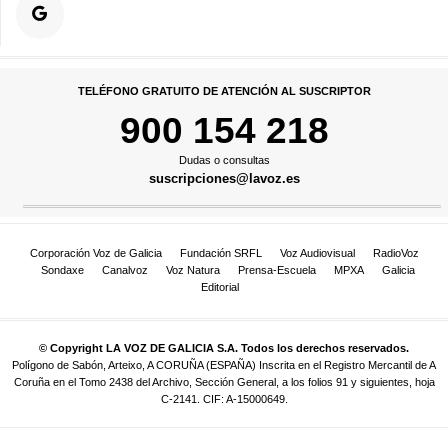
TELÉFONO GRATUITO DE ATENCIÓN AL SUSCRIPTOR
900 154 218
Dudas o consultas
suscripciones@lavoz.es
Corporación Voz de Galicia
Fundación SRFL
Voz Audiovisual
RadioVoz
Sondaxe
Canalvoz
Voz Natura
Prensa-Escuela
MPXA
Galicia
Editorial
© Copyright LA VOZ DE GALICIA S.A. Todos los derechos reservados.
Polígono de Sabón, Arteixo, A CORUÑA (ESPAÑA) Inscrita en el Registro Mercantil de A
Coruña en el Tomo 2438 del Archivo, Sección General, a los folios 91 y siguientes, hoja
C-2141. CIF: A-15000649.