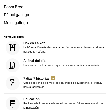
Forza Breo
Fútbol gallego
Motor gallego
NEWSLETTERS
Hoy en La Voz
La información más destacada del día, de lunes a viernes a primera
hora de la mañana
Al final del día
Un resumen de las noticias que debes saber antes de acostarte
7 días 7 historias
Una selección de los mejores contenidos de la semana, exclusiva
para suscriptores
Educación
Recibe cada lunes novedades e información útil sobre el mundo de
la Educación