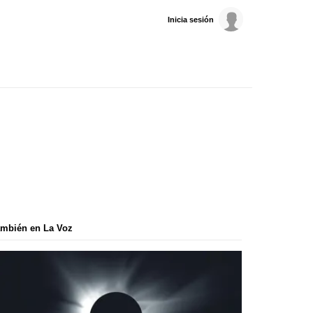
Inicia sesión
mbién en La Voz