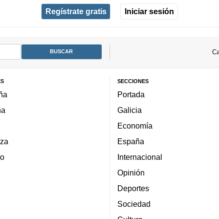
Regístrate gratis
Iniciar sesión
Ca
ES
SECCIONES
ña
Portada
ña
Galicia
Economía
za
España
lo
Internacional
Opinión
Deportes
Sociedad