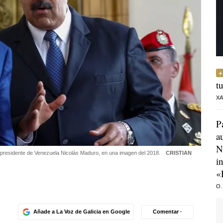
t
XA
P
a
N
expresidente de Venezuela Nicolás Maduro, en una imagen del 2018.
CRISTIAN
i
«
O.
Añade a La Voz de Galicia en Google
Comentar ·