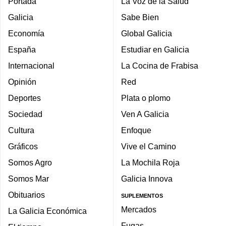
Portada
La Voz de la Salud
Galicia
Sabe Bien
Economía
Global Galicia
España
Estudiar en Galicia
Internacional
La Cocina de Frabisa
Opinión
Red
Deportes
Plata o plomo
Sociedad
Ven A Galicia
Cultura
Enfoque
Gráficos
Vive el Camino
Somos Agro
La Mochila Roja
Somos Mar
Galicia Innova
Obituarios
SUPLEMENTOS
Mercados
La Galicia Económica
Fugas