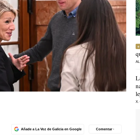
q
AL
L
n
l
X.
Añade a La Voz de Galicia en Google
Comentar ·