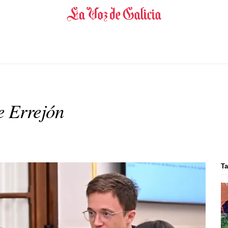
e Errejón
Ta