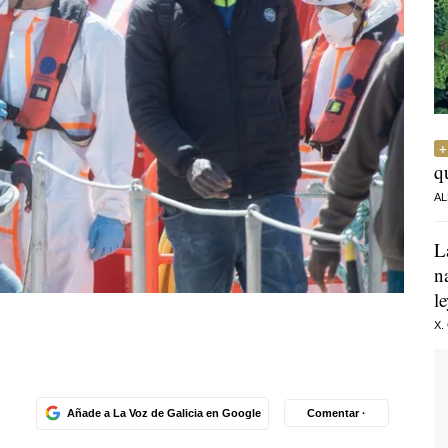
q
AL
L
n
l
X.
Añade a La Voz de Galicia en Google
Comentar ·