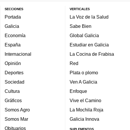
SECCIONES
VERTICALES
Portada
La Voz de la Salud
Galicia
Sabe Bien
Economía
Global Galicia
España
Estudiar en Galicia
Internacional
La Cocina de Frabisa
Opinión
Red
Deportes
Plata o plomo
Sociedad
Ven A Galicia
Cultura
Enfoque
Gráficos
Vive el Camino
Somos Agro
La Mochila Roja
Somos Mar
Galicia Innova
Obituarios
SUPLEMENTOS