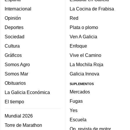
Internacional
La Cocina de Frabisa
Opinión
Red
Deportes
Plata o plomo
Sociedad
Ven A Galicia
Cultura
Enfoque
Gráficos
Vive el Camino
Somos Agro
La Mochila Roja
Somos Mar
Galicia Innova
Obituarios
SUPLEMENTOS
Mercados
La Galicia Económica
Fugas
El tiempo
Yes
Mundial 2026
Escuela
Torre de Marathon
On, revista de motor