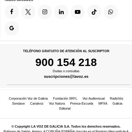
TELÉFONO GRATUITO DE ATENCIÓN AL SUSCRIPTOR
900 154 218
Dudas o consultas
suscripciones@lavoz.es
Corporación Voz de Galicia
Fundación SRFL
Voz Audiovisual
RadioVoz
Sondaxe
Canalvoz
Voz Natura
Prensa-Escuela
MPXA
Galicia
Editorial
© Copyright LA VOZ DE GALICIA S.A. Todos los derechos reservados.
Polígono de Sabón, Arteixo, A CORUÑA (ESPAÑA) Inscrita en el Registro Mercantil de A