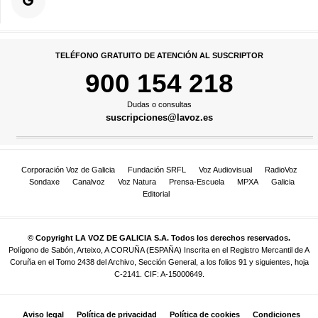
TELÉFONO GRATUITO DE ATENCIÓN AL SUSCRIPTOR
900 154 218
Dudas o consultas
suscripciones@lavoz.es
Corporación Voz de Galicia
Fundación SRFL
Voz Audiovisual
RadioVoz
Sondaxe
Canalvoz
Voz Natura
Prensa-Escuela
MPXA
Galicia
Editorial
© Copyright LA VOZ DE GALICIA S.A. Todos los derechos reservados.
Polígono de Sabón, Arteixo, A CORUÑA (ESPAÑA) Inscrita en el Registro Mercantil de A
Coruña en el Tomo 2438 del Archivo, Sección General, a los folios 91 y siguientes, hoja
C-2141. CIF: A-15000649.
Aviso legal
Política de privacidad
Política de cookies
Condiciones