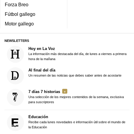
Forza Breo
Fútbol gallego
Motor gallego
NEWSLETTERS
Hoy en La Voz
La información más destacada del día, de lunes a viernes a primera
hora de la mañana
Al final del día
Un resumen de las noticias que debes saber antes de acostarte
7 días 7 historias
Una selección de los mejores contenidos de la semana, exclusiva
para suscriptores
Educación
Recibe cada lunes novedades e información útil sobre el mundo de
la Educación