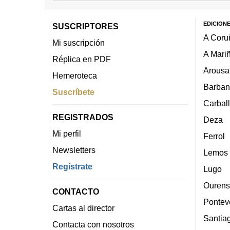
EDICION
SUSCRIPTORES
A Coru
Mi suscripción
A Mari
Réplica en PDF
Arousa
Hemeroteca
Barban
Suscríbete
Carbal
REGISTRADOS
Deza
Mi perfil
Ferrol
Newsletters
Lemos
Regístrate
Lugo
Ourens
CONTACTO
Pontev
Cartas al director
Santia
Contacta con nosotros