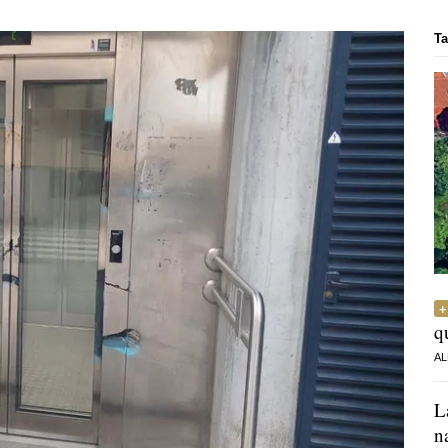
Ta
q
AL
L
n