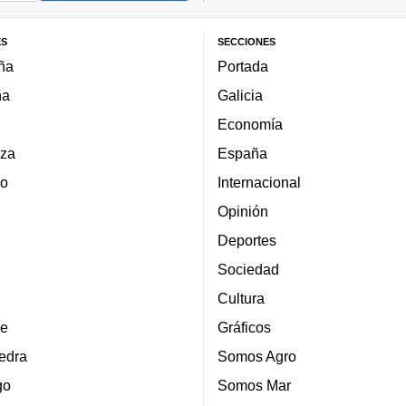
ES
SECCIONES
ña
Portada
ña
Galicia
Economía
za
España
lo
Internacional
Opinión
Deportes
Sociedad
Cultura
e
Gráficos
edra
Somos Agro
go
Somos Mar