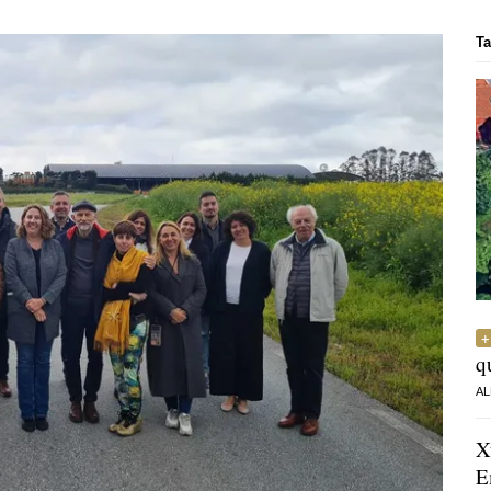
Ta
q
AL
X
E