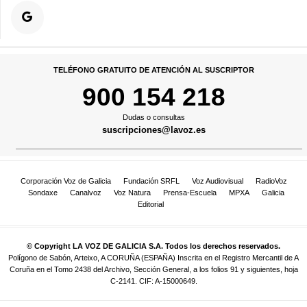
TELÉFONO GRATUITO DE ATENCIÓN AL SUSCRIPTOR
900 154 218
Dudas o consultas
suscripciones@lavoz.es
Corporación Voz de Galicia
Fundación SRFL
Voz Audiovisual
RadioVoz
Sondaxe
Canalvoz
Voz Natura
Prensa-Escuela
MPXA
Galicia
Editorial
© Copyright LA VOZ DE GALICIA S.A. Todos los derechos reservados.
Polígono de Sabón, Arteixo, A CORUÑA (ESPAÑA) Inscrita en el Registro Mercantil de A
Coruña en el Tomo 2438 del Archivo, Sección General, a los folios 91 y siguientes, hoja
C-2141. CIF: A-15000649.