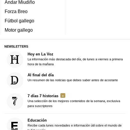
Andar Miudiño
Forza Breo
Fútbol gallego
Motor gallego
NEWSLETTERS
Hoy en La Voz
La información más destacada del día, de lunes a viernes a primera
hora de la mañana
Al final del día
Un resumen de las noticias que debes saber antes de acostarte
7 días 7 historias
Una selección de los mejores contenidos de la semana, exclusiva
para suscriptores
Educación
Recibe cada lunes novedades e información útil sobre el mundo de