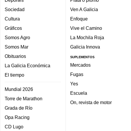
Deportes
Plata o plomo
Sociedad
Ven A Galicia
Cultura
Enfoque
Gráficos
Vive el Camino
Somos Agro
La Mochila Roja
Somos Mar
Galicia Innova
Obituarios
SUPLEMENTOS
Mercados
La Galicia Económica
Fugas
El tiempo
Yes
Mundial 2026
Escuela
Torre de Marathon
On, revista de motor
Grada de Río
Opa Racing
CD Lugo