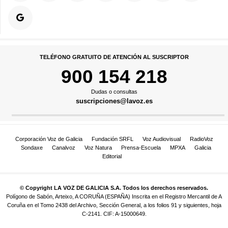
TELÉFONO GRATUITO DE ATENCIÓN AL SUSCRIPTOR
900 154 218
Dudas o consultas
suscripciones@lavoz.es
Corporación Voz de Galicia
Fundación SRFL
Voz Audiovisual
RadioVoz
Sondaxe
Canalvoz
Voz Natura
Prensa-Escuela
MPXA
Galicia
Editorial
© Copyright LA VOZ DE GALICIA S.A. Todos los derechos reservados.
Polígono de Sabón, Arteixo, A CORUÑA (ESPAÑA) Inscrita en el Registro Mercantil de A
Coruña en el Tomo 2438 del Archivo, Sección General, a los folios 91 y siguientes, hoja
C-2141. CIF: A-15000649.