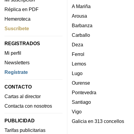
A Mariña
Réplica en PDF
Arousa
Hemeroteca
Barbanza
Suscríbete
Carballo
REGISTRADOS
Deza
Mi perfil
Ferrol
Newsletters
Lemos
Regístrate
Lugo
Ourense
CONTACTO
Pontevedra
Cartas al director
Santiago
Contacta con nosotros
Vigo
PUBLICIDAD
Galicia en 313 concellos
Tarifas publicitarias