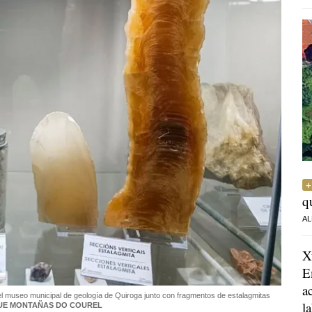
q
AL
X
E
a
del museo municipal de geología de Quiroga junto con fragmentos de estalagmitas
l
E MONTAÑAS DO COUREL