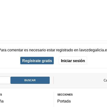
Para comentar es necesario
estar registrado
en
lavozdegalicia.
Regístrate gratis
Iniciar sesión
Ca
ES
SECCIONES
ña
Portada