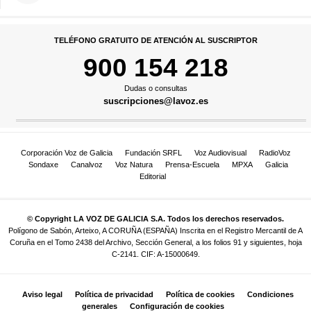
TELÉFONO GRATUITO DE ATENCIÓN AL SUSCRIPTOR
900 154 218
Dudas o consultas
suscripciones@lavoz.es
Corporación Voz de Galicia
Fundación SRFL
Voz Audiovisual
RadioVoz
Sondaxe
Canalvoz
Voz Natura
Prensa-Escuela
MPXA
Galicia
Editorial
© Copyright LA VOZ DE GALICIA S.A. Todos los derechos reservados.
Polígono de Sabón, Arteixo, A CORUÑA (ESPAÑA) Inscrita en el Registro Mercantil de A
Coruña en el Tomo 2438 del Archivo, Sección General, a los folios 91 y siguientes, hoja
C-2141. CIF: A-15000649.
Aviso legal
Política de privacidad
Política de cookies
Condiciones
generales
Configuración de cookies