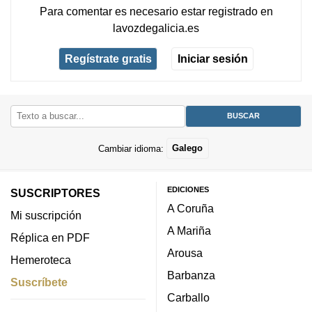
Para comentar es necesario
estar registrado
en
lavozdegalicia.es
Regístrate gratis
Iniciar sesión
Cambiar idioma:
Galego
EDICIONES
SUSCRIPTORES
A Coruña
Mi suscripción
A Mariña
Réplica en PDF
Arousa
Hemeroteca
Barbanza
Suscríbete
Carballo