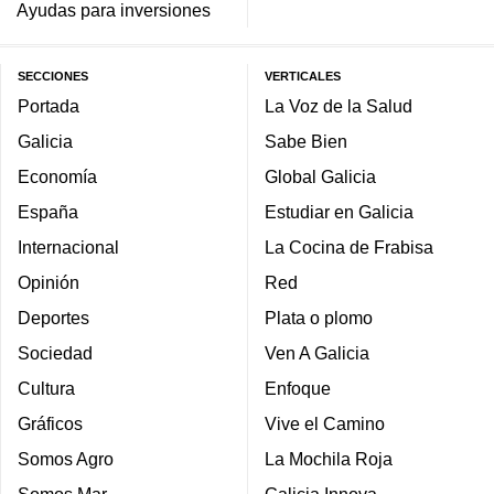
Ayudas para inversiones
SECCIONES
VERTICALES
Portada
La Voz de la Salud
Galicia
Sabe Bien
Economía
Global Galicia
España
Estudiar en Galicia
Internacional
La Cocina de Frabisa
Opinión
Red
Deportes
Plata o plomo
Sociedad
Ven A Galicia
Cultura
Enfoque
Gráficos
Vive el Camino
Somos Agro
La Mochila Roja
Somos Mar
Galicia Innova