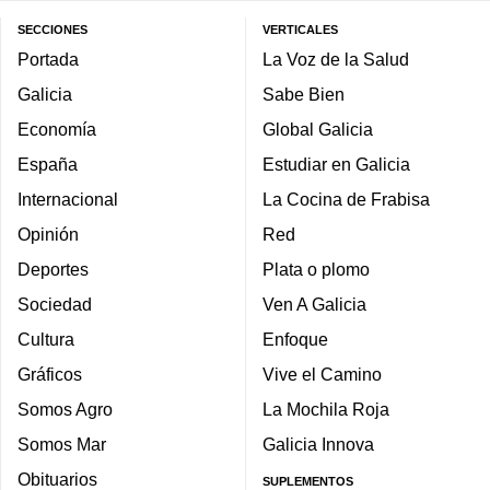
SECCIONES
VERTICALES
Portada
La Voz de la Salud
Galicia
Sabe Bien
Economía
Global Galicia
España
Estudiar en Galicia
Internacional
La Cocina de Frabisa
Opinión
Red
Deportes
Plata o plomo
Sociedad
Ven A Galicia
Cultura
Enfoque
Gráficos
Vive el Camino
Somos Agro
La Mochila Roja
Somos Mar
Galicia Innova
Obituarios
SUPLEMENTOS