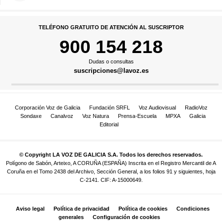
TELÉFONO GRATUITO DE ATENCIÓN AL SUSCRIPTOR
900 154 218
Dudas o consultas
suscripciones@lavoz.es
Corporación Voz de Galicia
Fundación SRFL
Voz Audiovisual
RadioVoz
Sondaxe
Canalvoz
Voz Natura
Prensa-Escuela
MPXA
Galicia
Editorial
© Copyright LA VOZ DE GALICIA S.A. Todos los derechos reservados.
Polígono de Sabón, Arteixo, A CORUÑA (ESPAÑA) Inscrita en el Registro Mercantil de A
Coruña en el Tomo 2438 del Archivo, Sección General, a los folios 91 y siguientes, hoja
C-2141. CIF: A-15000649.
Aviso legal
Política de privacidad
Política de cookies
Condiciones
generales
Configuración de cookies