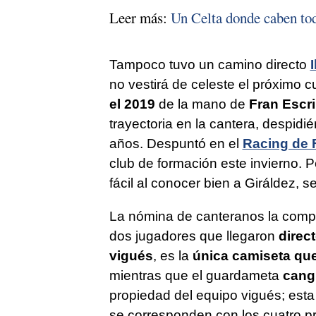
Leer más:
Un Celta donde caben to
Tampoco tuvo un camino directo
no vestirá de celeste el próximo c
el 2019
de la mano de
Fran Escri
trayectoria en la cantera, despidi
años. Despuntó en el
Racing de F
club de formación este invierno.
fácil al conocer bien a Giráldez, 
La nómina de canteranos la comp
dos jugadores que llegaron
direct
vigués
, es la
única camiseta que
mientras que el guardameta
cang
propiedad del equipo vigués; es
se corresponden con los cuatro pr