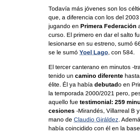
Todavía más jóvenes son los célti
que, a diferencia con los del 2003
jugando en
Primera Federación
a
curso. El primero en dar el salto f
lesionarse en su estreno, sumó 667
se le sumó
Yoel Lago
, con 584.
El tercer canterano en minutos -tr
tenido un
camino diferente
hasta 
élite. Él ya había
debutad
o en Pr
la temporada 2000/2021 pero, pes
aquello fue
testimonial: 259 min
cesiones
-Mirandés, Villarreal B 
mano de
Claudio Giráldez
. Ademá
había coincidido con él en la base