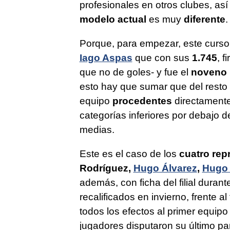
profesionales en otros clubes, a
modelo actual
es muy
diferente
.
Porque, para empezar, este curso 
Iago Aspas
que con sus
1.745
, f
que no de goles- y fue el
noveno 
esto hay que sumar que del resto
equipo
procedentes
directamente
categorías inferiores por debajo d
medias.
Este es el caso de los
cuatro rep
Rodríguez,
Hugo Álvarez
,
Hugo 
además, con ficha del filial duran
recalificados en invierno, frente a
todos los efectos al primer equipo
jugadores disputaron su último pa