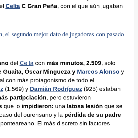
 el
Celta
C Gran Peña
, con el que aún jugaban
, el segundo mejor dato de jugadores con pasado
ano
del
Celta
con
más minutos, 2.509
, solo
e Guaita, Óscar Mingueza y
Marcos Alonso
y
ilial con más protagonismo de todo el
ez
(1.569) y
Damián Rodríguez
(925) estaban
s partipciación
, pero estuvieron
s
que lo
impidieron:
una
latosa lesión
que se
 caso del ourensano y la
pérdida de su padre
 ponteareano. El más discreto sin factores