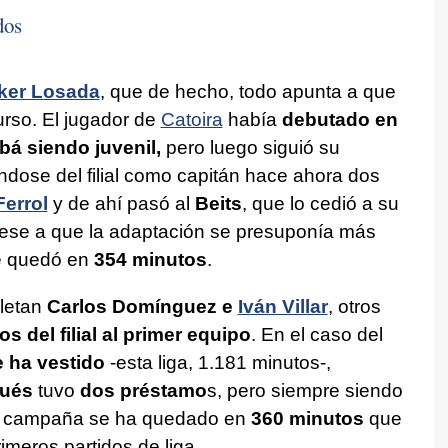
dos
Iker Losada
, que de hecho, todo apunta a que
urso. El jugador de
Catoira
había
debutado en
bá siendo juvenil,
pero luego siguió su
éndose del filial como capitán hace ahora dos
errol
y de ahí pasó al
Beits
, que lo cedió a su
 Pese a que la adaptación se presuponía más
se quedó en
354 minutos
.
letan
Carlos Domínguez e
Iván Villar
, otros
os del filial al primer equipo
. En el caso del
 ha vestido
-esta liga, 1.181 minutos-,
ués
tuvo
dos préstamo
s, pero siempre siendo
ta campaña se ha quedado en
360 minutos
que
imeros partidos de liga.