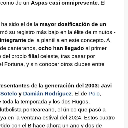
sí como de un
Aspas casi omnipresente
. El
ha sido el de la
mayor dosificación de un
irmó su registro más bajo en la élite de minutos -
integrante
de la plantilla en este concepto. A
 de canteranos,
ocho han llegado
al primer
 del propio
filial
celeste, tras pasar por
el Fortuna, y sin conocer otros clubes entre
resentantes
de la
generación del 2003: Javi
Sotelo
y
Damián Rodríguez
. El de
Poio
,
te toda la temporada y los dos Hugos,
l futbolista ponteareano, el único que pasó a
 ya en la ventana estival del 2024. Estos cuatro
rtido con el B hace ahora un año y dos de