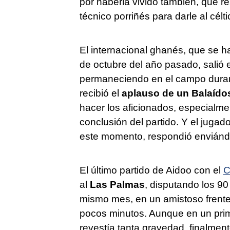
por haberla vivido también, que res
técnico porriñés para darle al célt
El internacional ghanés, que se h
de octubre del año pasado, salió 
permaneciendo en el campo durant
recibió el
aplauso de un Balaído
hacer los aficionados, especialme
conclusión del partido. Y el jugado
este momento, respondió enviánd
El último partido de Aidoo con el
C
al
Las Palmas
, disputando los 90
mismo mes, en un amistoso frent
pocos minutos. Aunque en un pri
revestía tanta gravedad, finalmen