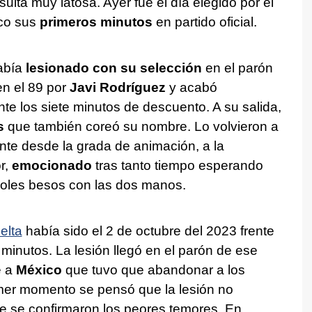
ulta muy latosa. Ayer fue el día elegido por el
ico sus
primeros minutos
en partido oficial.
abía
lesionado con su selección
en el parón
en el 89 por
Javi Rodríguez
y acabó
e los siete minutos de descuento. A su salida,
s
que también coreó su nombre. Lo volvieron a
nte desde la grada de animación, a la
r,
emocionado
tras tanto tiempo esperando
oles besos con las dos manos.
elta
había sido el 2 de octubre del 2023 frente
 minutos. La lesión llegó en el parón de ese
e a
México
que tuvo que abandonar a los
mer momento se pensó que la lesión no
te se confirmaron los peores temores. En