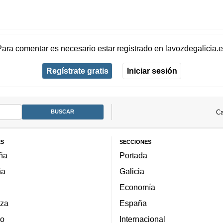
Para comentar es necesario
estar registrado
en
lavozdegalicia.
Regístrate gratis
Iniciar sesión
Ca
ES
SECCIONES
ña
Portada
ña
Galicia
Economía
za
España
lo
Internacional