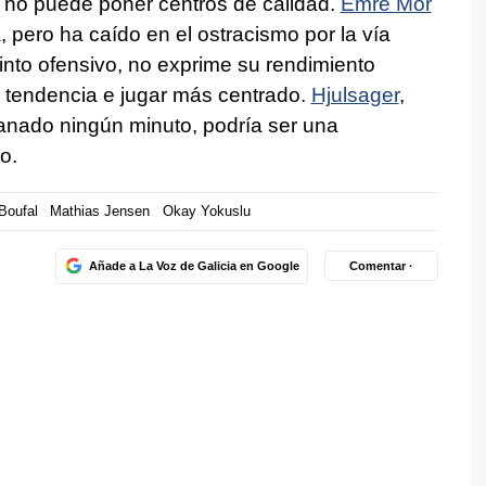
e no puede poner centros de calidad.
Emre Mor
, pero ha caído en el ostracismo por la vía
tinto ofensivo, no exprime su rendimiento
e tendencia e jugar más centrado.
Hjulsager
,
nado ningún minuto, podría ser una
ho.
Boufal
Mathias Jensen
Okay Yokuslu
Añade a La Voz de Galicia en Google
Comentar ·