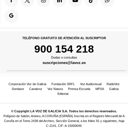
TELÉFONO GRATUITO DE ATENCIÓN AL SUSCRIPTOR
900 154 218
Dudas o consultas
suscripciones@lavoz.es
Corporación Voz de Galicia
Fundación SRFL
Voz Audiovisual
RadioVoz
Sondaxe
Canalvoz
Voz Natura
Prensa-Escuela
MPXA
Galicia
Editorial
© Copyright LA VOZ DE GALICIA S.A. Todos los derechos reservados.
Polígono de Sabón, Arteixo, A CORUÑA (ESPAÑA) Inscrita en el Registro Mercantil de A
Coruña en el Tomo 2438 del Archivo, Sección General, a los folios 91 y siguientes, hoja
C-2141. CIF: A-15000649.