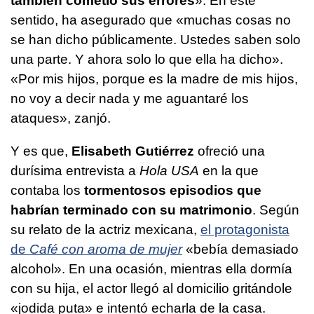
también cometió sus errores
». En este
sentido, ha asegurado que «muchas cosas no
se han dicho públicamente. Ustedes saben solo
una parte. Y ahora solo lo que ella ha dicho».
«Por mis hijos, porque es la madre de mis hijos,
no voy a decir nada y me aguantaré los
ataques», zanjó.
Y es que,
Elisabeth Gutiérrez
ofreció una
durísima entrevista a
Hola USA
en la que
contaba los
tormentosos episodios que
habrían terminado con su matrimonio
. Según
su relato de la actriz mexicana,
el protagonista
de
Café con aroma de mujer
«bebía demasiado
alcohol». En una ocasión, mientras ella dormía
con su hija, el actor llegó al domicilio gritándole
«jodida puta» e intentó echarla de la casa.