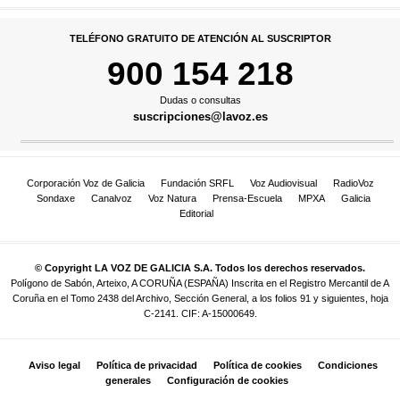
TELÉFONO GRATUITO DE ATENCIÓN AL SUSCRIPTOR
900 154 218
Dudas o consultas
suscripciones@lavoz.es
Corporación Voz de Galicia
Fundación SRFL
Voz Audiovisual
RadioVoz
Sondaxe
Canalvoz
Voz Natura
Prensa-Escuela
MPXA
Galicia
Editorial
© Copyright LA VOZ DE GALICIA S.A. Todos los derechos reservados.
Polígono de Sabón, Arteixo, A CORUÑA (ESPAÑA) Inscrita en el Registro Mercantil de A
Coruña en el Tomo 2438 del Archivo, Sección General, a los folios 91 y siguientes, hoja
C-2141. CIF: A-15000649.
Aviso legal
Política de privacidad
Política de cookies
Condiciones
generales
Configuración de cookies