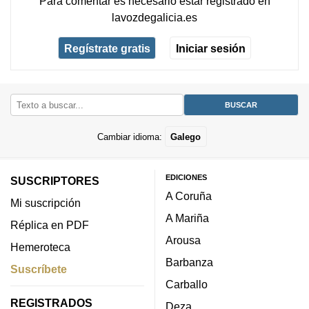
Para comentar es necesario
estar registrado
en
lavozdegalicia.es
Regístrate gratis
Iniciar sesión
Cambiar idioma:
Galego
EDICIONES
SUSCRIPTORES
A Coruña
Mi suscripción
A Mariña
Réplica en PDF
Arousa
Hemeroteca
Barbanza
Suscríbete
Carballo
REGISTRADOS
Deza