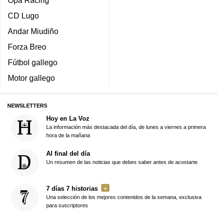
Opa Racing
CD Lugo
Andar Miudiño
Forza Breo
Fútbol gallego
Motor gallego
NEWSLETTERS
Hoy en La Voz
La información más destacada del día, de lunes a viernes a primera
hora de la mañana
Al final del día
Un resumen de las noticias que debes saber antes de acostarte
7 días 7 historias
Una selección de los mejores contenidos de la semana, exclusiva
para suscriptores