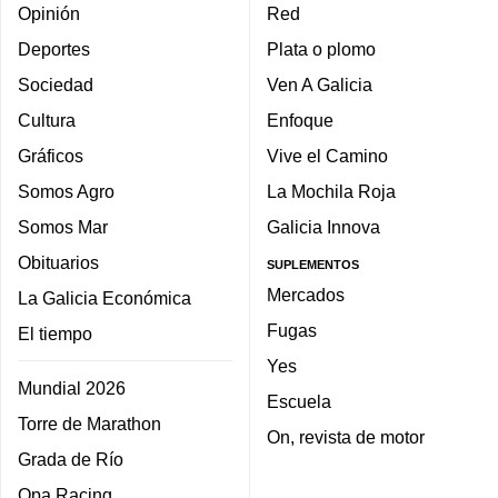
Opinión
Red
Deportes
Plata o plomo
Sociedad
Ven A Galicia
Cultura
Enfoque
Gráficos
Vive el Camino
Somos Agro
La Mochila Roja
Somos Mar
Galicia Innova
Obituarios
SUPLEMENTOS
Mercados
La Galicia Económica
Fugas
El tiempo
Yes
Mundial 2026
Escuela
Torre de Marathon
On, revista de motor
Grada de Río
Opa Racing