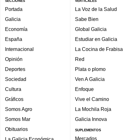
SECCIONES
VERTICALES
Portada
La Voz de la Salud
Galicia
Sabe Bien
Economía
Global Galicia
España
Estudiar en Galicia
Internacional
La Cocina de Frabisa
Opinión
Red
Deportes
Plata o plomo
Sociedad
Ven A Galicia
Cultura
Enfoque
Gráficos
Vive el Camino
Somos Agro
La Mochila Roja
Somos Mar
Galicia Innova
Obituarios
SUPLEMENTOS
Mercados
La Galicia Económica