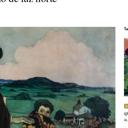
Ta
q
AL