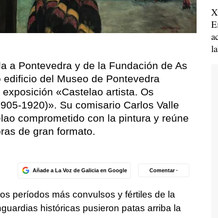
X
E
a
l
da a Pontevedra y de la Fundación de As
o edificio del Museo de Pontevedra
a exposición «Castelao artista. Os
1905-1920)». Su comisario Carlos Valle
elao comprometido con la pintura y reúne
ras de gran formato.
Añade a La Voz de Galicia en Google
Comentar ·
los períodos más convulsos y fértiles de la
nguardias históricas pusieron patas arriba la