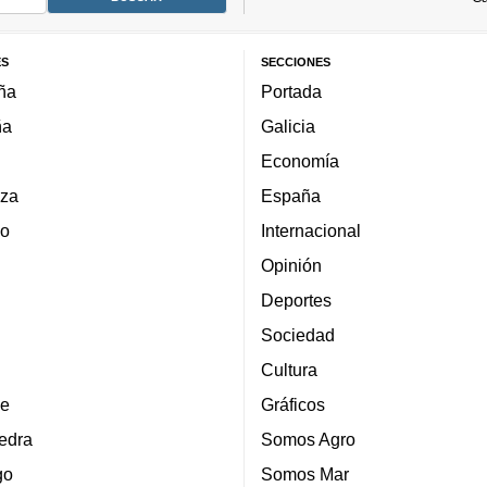
ES
SECCIONES
ña
Portada
ña
Galicia
Economía
za
España
lo
Internacional
Opinión
Deportes
Sociedad
Cultura
e
Gráficos
edra
Somos Agro
go
Somos Mar