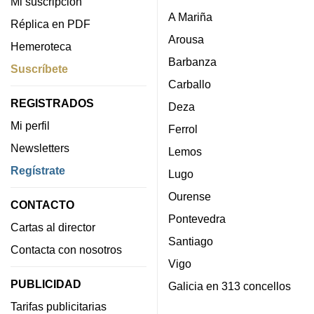
Mi suscripción
A Mariña
Réplica en PDF
Arousa
Hemeroteca
Barbanza
Suscríbete
Carballo
REGISTRADOS
Deza
Mi perfil
Ferrol
Newsletters
Lemos
Regístrate
Lugo
Ourense
CONTACTO
Pontevedra
Cartas al director
Santiago
Contacta con nosotros
Vigo
PUBLICIDAD
Galicia en 313 concellos
Tarifas publicitarias