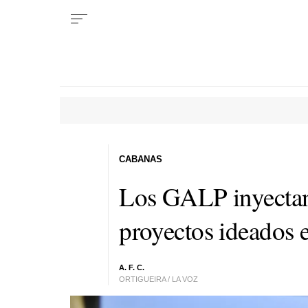
CABANAS
Los GALP inyectan
proyectos ideados 
A. F. C.
ORTIGUEIRA / LA VOZ