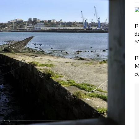
E
de
MA
E
M
c