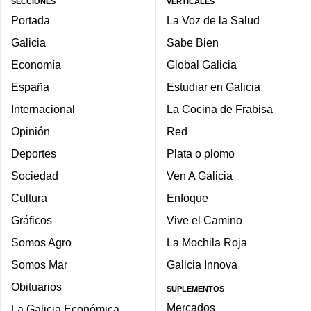
SECCIONES
VERTICALES
Portada
La Voz de la Salud
Galicia
Sabe Bien
Economía
Global Galicia
España
Estudiar en Galicia
Internacional
La Cocina de Frabisa
Opinión
Red
Deportes
Plata o plomo
Sociedad
Ven A Galicia
Cultura
Enfoque
Gráficos
Vive el Camino
Somos Agro
La Mochila Roja
Somos Mar
Galicia Innova
Obituarios
SUPLEMENTOS
Mercados
La Galicia Económica