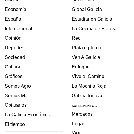
Economía
Global Galicia
España
Estudiar en Galicia
Internacional
La Cocina de Frabisa
Opinión
Red
Deportes
Plata o plomo
Sociedad
Ven A Galicia
Cultura
Enfoque
Gráficos
Vive el Camino
Somos Agro
La Mochila Roja
Somos Mar
Galicia Innova
Obituarios
SUPLEMENTOS
Mercados
La Galicia Económica
Fugas
El tiempo
Yes