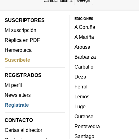
Cambiar idioma:
Galego
EDICIONES
SUSCRIPTORES
A Coruña
Mi suscripción
A Mariña
Réplica en PDF
Arousa
Hemeroteca
Barbanza
Suscríbete
Carballo
REGISTRADOS
Deza
Mi perfil
Ferrol
Newsletters
Lemos
Regístrate
Lugo
Ourense
CONTACTO
Pontevedra
Cartas al director
Santiago