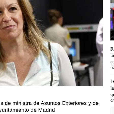
R
u
c
LA
D
l
q
CA
os de ministra de Asuntos Exteriores y de
Ayuntamiento de Madrid