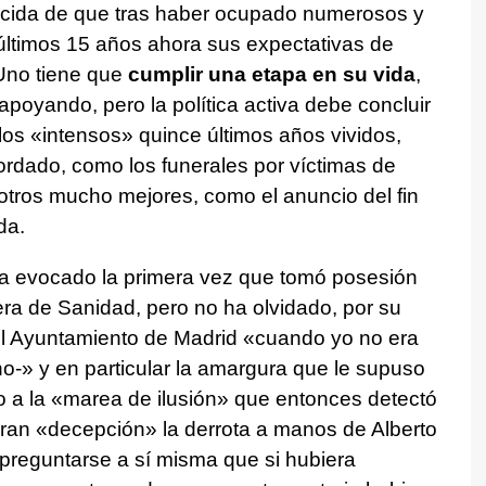
encida de que tras haber ocupado numerosos y
 últimos 15 años ahora sus expectativas de
 «Uno tiene que
cumplir una etapa en su vida
,
apoyando, pero la política activa debe concluir
los «intensos» quince últimos años vividos,
dado, como los funerales por víctimas de
tros mucho mejores, como el anuncio del fin
da.
evocado la primera vez que tomó posesión
era de Sanidad, pero no ha olvidado, por su
 el Ayuntamiento de Madrid «cuando yo no era
o-» y en particular la amargura que le supuso
ido a la «marea de ilusión» que entonces detectó
n gran «decepción» la derrota a manos de Alberto
 preguntarse a sí misma que si hubiera