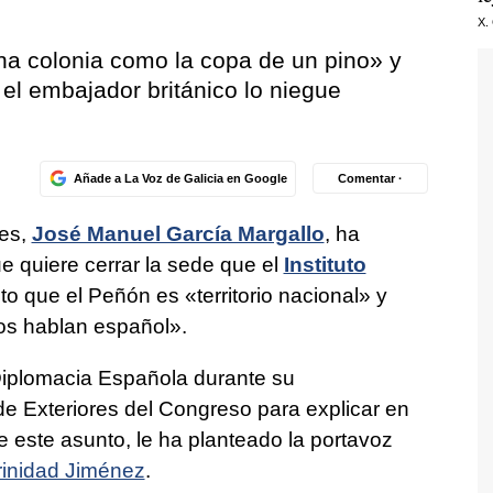
X.
a colonia como la copa de un pino» y
l embajador británico lo niegue
Añade a La Voz de Galicia en Google
Comentar ·
res,
José Manuel García Margallo
, ha
e quiere cerrar la sede que el
Instituto
o que el Peñón es «territorio nacional» y
dos hablan español».
 Diplomacia Española durante su
e Exteriores del Congreso para explicar en
e este asunto, le ha planteado la portavoz
rinidad Jiménez
.