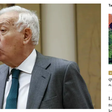
Ta
q
AL
L
n
l