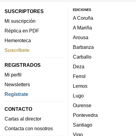
EDICIONES
SUSCRIPTORES
A Coruña
Mi suscripción
A Mariña
Réplica en PDF
Arousa
Hemeroteca
Barbanza
Suscríbete
Carballo
REGISTRADOS
Deza
Mi perfil
Ferrol
Newsletters
Lemos
Regístrate
Lugo
Ourense
CONTACTO
Pontevedra
Cartas al director
Santiago
Contacta con nosotros
Vigo