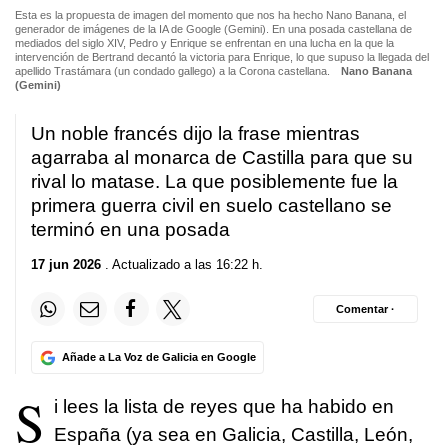
Esta es la propuesta de imagen del momento que nos ha hecho Nano Banana, el
generador de imágenes de la IA de Google (Gemini). En una posada castellana de
mediados del siglo XIV, Pedro y Enrique se enfrentan en una lucha en la que la
intervención de Bertrand decantó la victoria para Enrique, lo que supuso la llegada del
apellido Trastámara (un condado gallego) a la Corona castellana.
Nano Banana
(Gemini)
Un noble francés dijo la frase mientras
agarraba al monarca de Castilla para que su
rival lo matase. La que posiblemente fue la
primera guerra civil en suelo castellano se
terminó en una posada
17 jun 2026
. Actualizado a las 16:22 h.
Comentar ·
Añade a La Voz de Galicia en Google
S
i lees la lista de reyes que ha habido en
España (ya sea en Galicia, Castilla, León,