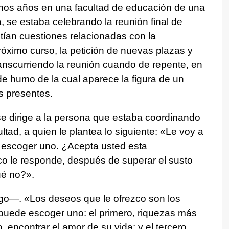
nos años en una facultad de educación de una
, se estaba celebrando la reunión final de
tían cuestiones relacionadas con la
róximo curso, la petición de nuevas plazas y
ranscurriendo la reunión cuando de repente, en
de humo de la cual aparece la figura de un
s presentes.
e dirige a la persona que estaba coordinando
ultad, a quien le plantea lo siguiente: «Le voy a
 escoger uno. ¿Acepta usted esta
ico le responde, después de superar el susto
qué no?».
go—. «Los deseos que le ofrezco son los
 puede escoger uno: el primero, riquezas más
, encontrar el amor de su vida; y el tercero,