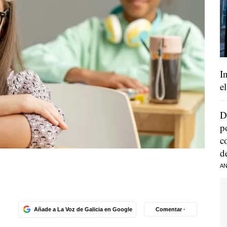
I
e
D
p
c
d
AN
Añade a La Voz de Galicia en Google
Comentar ·