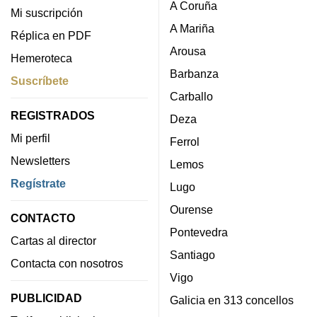
A Coruña
Mi suscripción
A Mariña
Réplica en PDF
Arousa
Hemeroteca
Barbanza
Suscríbete
Carballo
REGISTRADOS
Deza
Mi perfil
Ferrol
Newsletters
Lemos
Regístrate
Lugo
Ourense
CONTACTO
Pontevedra
Cartas al director
Santiago
Contacta con nosotros
Vigo
PUBLICIDAD
Galicia en 313 concellos