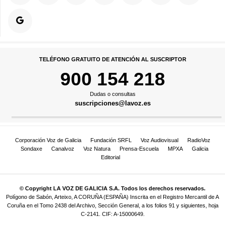
TELÉFONO GRATUITO DE ATENCIÓN AL SUSCRIPTOR
900 154 218
Dudas o consultas
suscripciones@lavoz.es
Corporación Voz de Galicia
Fundación SRFL
Voz Audiovisual
RadioVoz
Sondaxe
Canalvoz
Voz Natura
Prensa-Escuela
MPXA
Galicia
Editorial
© Copyright LA VOZ DE GALICIA S.A. Todos los derechos reservados.
Polígono de Sabón, Arteixo, A CORUÑA (ESPAÑA) Inscrita en el Registro Mercantil de A
Coruña en el Tomo 2438 del Archivo, Sección General, a los folios 91 y siguientes, hoja
C-2141. CIF: A-15000649.