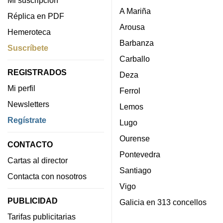
A Mariña
Réplica en PDF
Arousa
Hemeroteca
Barbanza
Suscríbete
Carballo
REGISTRADOS
Deza
Mi perfil
Ferrol
Newsletters
Lemos
Regístrate
Lugo
Ourense
CONTACTO
Pontevedra
Cartas al director
Santiago
Contacta con nosotros
Vigo
PUBLICIDAD
Galicia en 313 concellos
Tarifas publicitarias