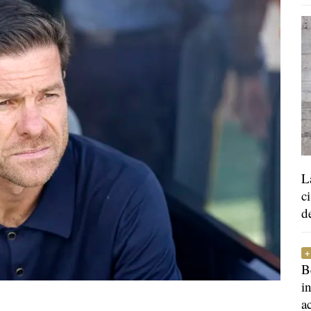
L
c
d
B
i
a