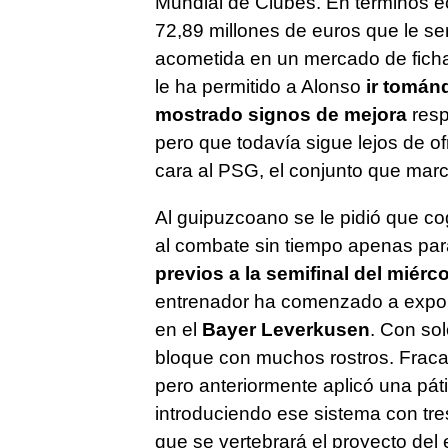
Mundial de Clubes. En términos e
72,89 millones de euros que le ser
acometida en un mercado de fichaj
le ha permitido a Alonso
ir tománd
mostrado signos de mejora
respe
pero que todavía sigue lejos de of
cara al PSG, el conjunto que marca
Al guipuzcoano se le pidió que cog
al combate sin tiempo apenas para
previos a la semifinal del miérc
entrenador ha comenzado a exponer
en el
Bayer Leverkusen
. Con so
bloque con muchos rostros. Fracas
pero anteriormente aplicó una pá
introduciendo ese sistema con tres
que se vertebrará el proyecto del 