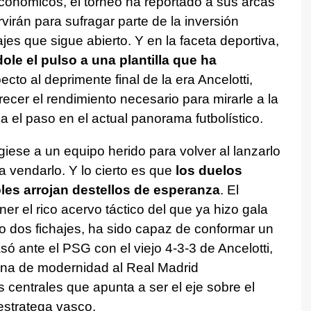
conómicos, el torneo ha reportado a sus arcas
virán para sufragar parte de la inversión
es que sigue abierto. Y en la faceta deportiva,
ole el pulso a una plantilla que ha
cto al deprimente final de la era Ancelotti,
recer el rendimiento necesario para mirarle a la
 el paso en el actual panorama futbolístico.
iese a un equipo herido para volver al lanzarlo
 vendarlo. Y lo cierto es que
los duelos
oles arrojan destellos de esperanza
. El
 el rico acervo táctico del que ya hizo gala
lo dos fichajes, ha sido capaz de conformar un
ó ante el PSG con el viejo 4-3-3 de Ancelotti,
tina de modernidad al Real Madrid
 centrales que apunta a ser el eje sobre el
estratega vasco.