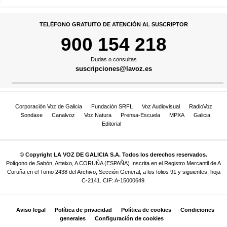
TELÉFONO GRATUITO DE ATENCIÓN AL SUSCRIPTOR
900 154 218
Dudas o consultas
suscripciones@lavoz.es
Corporación Voz de Galicia
Fundación SRFL
Voz Audiovisual
RadioVoz
Sondaxe
Canalvoz
Voz Natura
Prensa-Escuela
MPXA
Galicia
Editorial
© Copyright LA VOZ DE GALICIA S.A. Todos los derechos reservados.
Polígono de Sabón, Arteixo, A CORUÑA (ESPAÑA) Inscrita en el Registro Mercantil de A
Coruña en el Tomo 2438 del Archivo, Sección General, a los folios 91 y siguientes, hoja
C-2141. CIF: A-15000649.
Aviso legal
Política de privacidad
Política de cookies
Condiciones
generales
Configuración de cookies