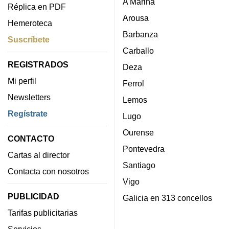
A Mariña
Réplica en PDF
Arousa
Hemeroteca
Barbanza
Suscríbete
Carballo
REGISTRADOS
Deza
Mi perfil
Ferrol
Newsletters
Lemos
Regístrate
Lugo
Ourense
CONTACTO
Pontevedra
Cartas al director
Santiago
Contacta con nosotros
Vigo
PUBLICIDAD
Galicia en 313 concellos
Tarifas publicitarias