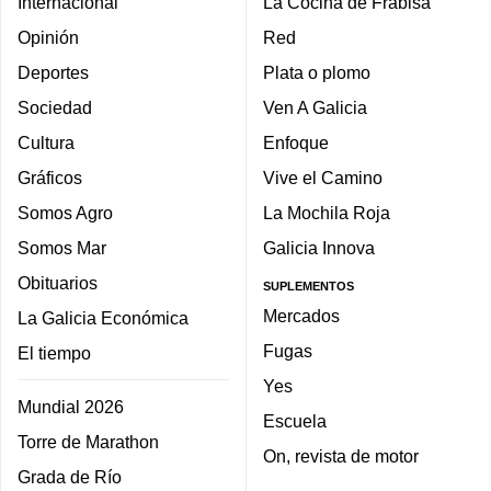
Internacional
La Cocina de Frabisa
Opinión
Red
Deportes
Plata o plomo
Sociedad
Ven A Galicia
Cultura
Enfoque
Gráficos
Vive el Camino
Somos Agro
La Mochila Roja
Somos Mar
Galicia Innova
Obituarios
SUPLEMENTOS
Mercados
La Galicia Económica
Fugas
El tiempo
Yes
Mundial 2026
Escuela
Torre de Marathon
On, revista de motor
Grada de Río