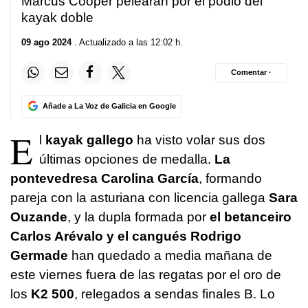
Marcus Cooper pelearán por el podio del
kayak doble
09 ago 2024
. Actualizado a las 12:02 h.
Comentar ·
Añade a La Voz de Galicia en Google
E
l
kayak gallego
ha visto volar sus dos
últimas opciones de medalla.
La
pontevedresa Carolina García
, formando
pareja con la asturiana con licencia gallega
Sara
Ouzande
, y la dupla formada por
el betanceiro
Carlos Arévalo y el cangués Rodrigo
Germade
han quedado a media mañana de
este viernes fuera de las regatas por el oro de
los
K2 500
, relegados a sendas finales B. Lo