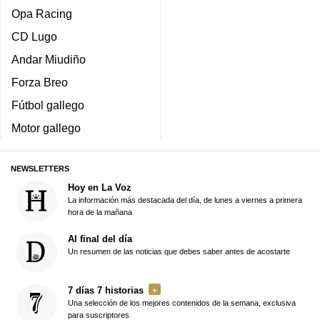
Opa Racing
CD Lugo
Andar Miudiño
Forza Breo
Fútbol gallego
Motor gallego
NEWSLETTERS
Hoy en La Voz
La información más destacada del día, de lunes a viernes a primera
hora de la mañana
Al final del día
Un resumen de las noticias que debes saber antes de acostarte
7 días 7 historias
Una selección de los mejores contenidos de la semana, exclusiva
para suscriptores