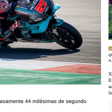
q
AL
X
E
a
l
casamente 44 milésimas de segundo