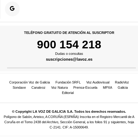
TELÉFONO GRATUITO DE ATENCIÓN AL SUSCRIPTOR
900 154 218
Dudas o consultas
suscripciones@lavoz.es
Corporación Voz de Galicia
Fundación SRFL
Voz Audiovisual
RadioVoz
Sondaxe
Canalvoz
Voz Natura
Prensa-Escuela
MPXA
Galicia
Editorial
© Copyright LA VOZ DE GALICIA S.A. Todos los derechos reservados.
Polígono de Sabón, Arteixo, A CORUÑA (ESPAÑA) Inscrita en el Registro Mercantil de A
Coruña en el Tomo 2438 del Archivo, Sección General, a los folios 91 y siguientes, hoja
C-2141. CIF: A-15000649.