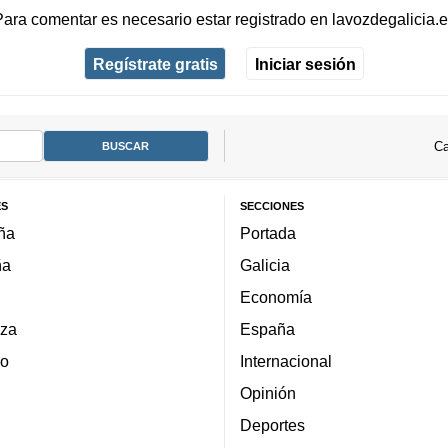
Para comentar es necesario
estar registrado
en
lavozdegalicia.
Regístrate gratis
Iniciar sesión
Ca
ES
SECCIONES
ña
Portada
ña
Galicia
Economía
za
España
lo
Internacional
Opinión
Deportes