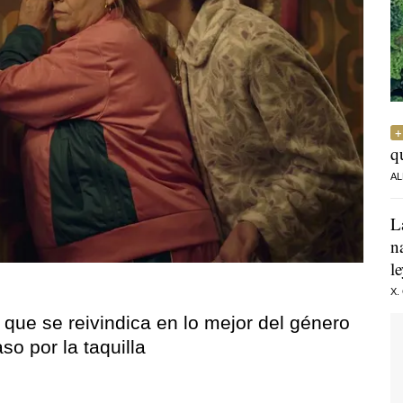
q
AL
L
n
l
X.
 que se reivindica en lo mejor del género
o por la taquilla